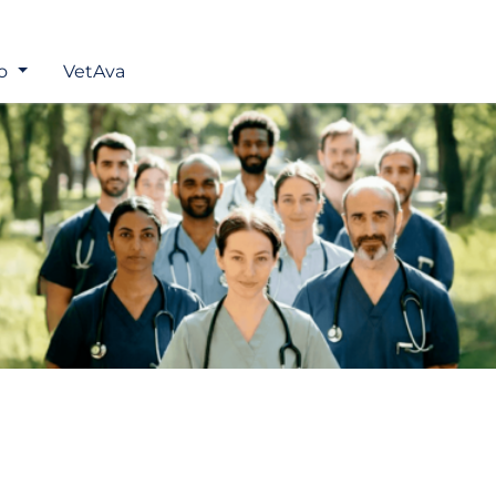
no
VetAva