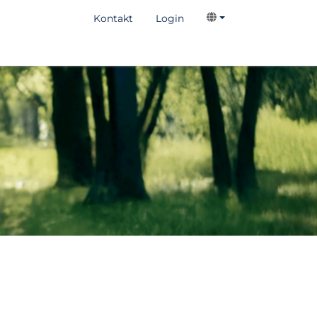
VetGermany
Kontakt
Login
VetLoop
VetUno
VetAva