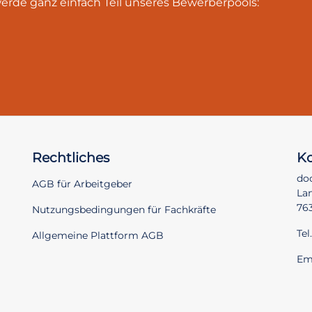
werde ganz einfach Teil unseres Bewerberpools:
Rechtliches
Ko
do
AGB für Arbeitgeber
Lan
76
Nutzungsbedingungen für Fachkräfte
Tel
Allgemeine Plattform AGB
Em