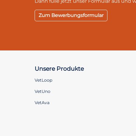
Dann fülle jetzt unser Formular aus und 
Zum Bewerbungsformular
Unsere Produkte
VetLoop
VetUno
VetAva