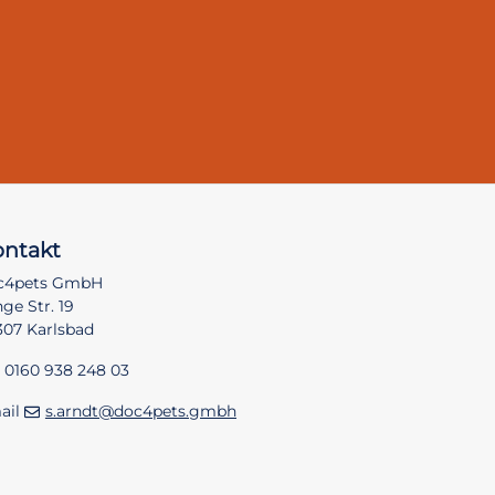
ntakt
c4pets GmbH
ge Str. 19
307 Karlsbad
. 0160 938 248 03
ail
s.arndt@doc4pets.gmbh