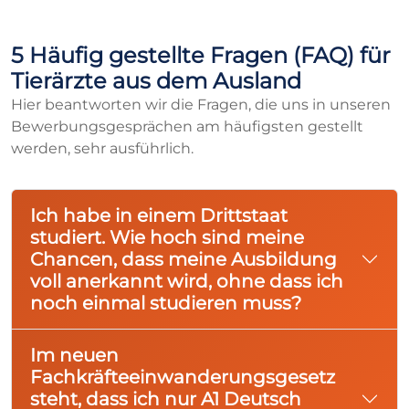
5 Häufig gestellte Fragen (FAQ) für
Tierärzte aus dem Ausland
Hier beantworten wir die Fragen, die uns in unseren
Bewerbungsgesprächen am häufigsten gestellt
werden, sehr ausführlich.
Ich habe in einem Drittstaat
studiert. Wie hoch sind meine
Chancen, dass meine Ausbildung
voll anerkannt wird, ohne dass ich
noch einmal studieren muss?
Im neuen
Fachkräfteeinwanderungsgesetz
steht, dass ich nur A1 Deutsch