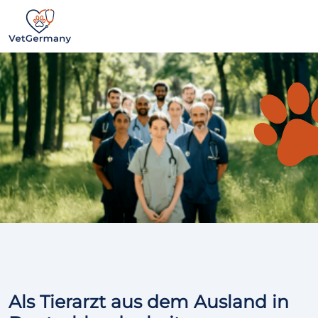
Direkt zur Hauptnavigation springen
Direkt zum Inhalt springen
VetGermany
Als Tierarzt aus dem Ausland in