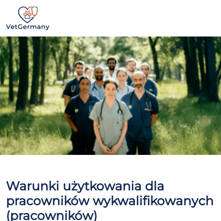
Jump directly to main navigation
Jump directly to content
VetGermany
Warunki użytkowania dla
pracowników wykwalifikowanych
(pracowników)